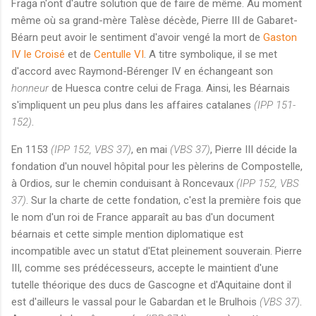
Fraga n'ont d'autre solution que de faire de même. Au moment
même où sa grand-mère Talèse décède, Pierre III de Gabaret-
Béarn peut avoir le sentiment d'avoir vengé la mort de
Gaston
IV le Croisé
et de
Centulle VI
. A titre symbolique, il se met
d'accord avec Raymond-Bérenger IV en échangeant son
honneur
de Huesca contre celui de Fraga. Ainsi, les Béarnais
s'impliquent un peu plus dans les affaires catalanes
(IPP 151-
152)
.
En 1153
(IPP 152, VBS 37)
, en mai
(VBS 37)
, Pierre III décide la
fondation d'un nouvel hôpital pour les pèlerins de Compostelle,
à Ordios, sur le chemin conduisant à Roncevaux
(IPP 152, VBS
37)
. Sur la charte de cette fondation, c'est la première fois que
le nom d'un roi de France apparaît au bas d'un document
béarnais et cette simple mention diplomatique est
incompatible avec un statut d'Etat pleinement souverain. Pierre
III, comme ses prédécesseurs, accepte le maintient d'une
tutelle théorique des ducs de Gascogne et d'Aquitaine dont il
est d'ailleurs le vassal pour le Gabardan et le Brulhois
(VBS 37)
.