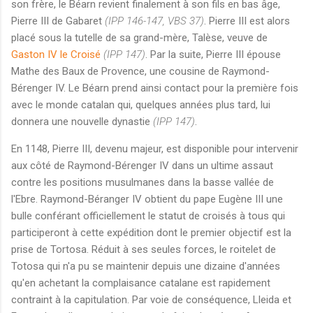
son frère, le Béarn revient finalement à son fils en bas âge,
Pierre III de Gabaret
(IPP 146-147, VBS 37)
. Pierre III est alors
placé sous la tutelle de sa grand-mère, Talèse, veuve de
Gaston IV le Croisé
(IPP 147)
. Par la suite, Pierre III épouse
Mathe des Baux de Provence, une cousine de Raymond-
Bérenger IV. Le Béarn prend ainsi contact pour la première fois
avec le monde catalan qui, quelques années plus tard, lui
donnera une nouvelle dynastie
(IPP 147)
.
En 1148, Pierre III, devenu majeur, est disponible pour intervenir
aux côté de Raymond-Bérenger IV dans un ultime assaut
contre les positions musulmanes dans la basse vallée de
l'Ebre. Raymond-Béranger IV obtient du pape Eugène III une
bulle conférant officiellement le statut de croisés à tous qui
participeront à cette expédition dont le premier objectif est la
prise de Tortosa. Réduit à ses seules forces, le roitelet de
Totosa qui n'a pu se maintenir depuis une dizaine d'années
qu'en achetant la complaisance catalane est rapidement
contraint à la capitulation. Par voie de conséquence, Lleida et