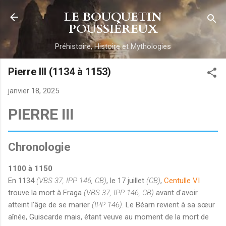
Accéder au contenu principal
LE BOUQUETIN
POUSSIÉREUX
Préhistoire, Histoire et Mythologies
Pierre III (1134 à 1153)
janvier 18, 2025
PIERRE III
Chronologie
1100 à 1150
En 1134
(VBS 37, IPP 146, CB)
, le 17 juillet
(CB)
,
Centulle VI
trouve la mort à Fraga
(VBS 37, IPP 146, CB)
avant d'avoir
atteint l'âge de se marier
(IPP 146)
. Le Béarn revient à sa sœur
aînée, Guiscarde mais, étant veuve au moment de la mort de