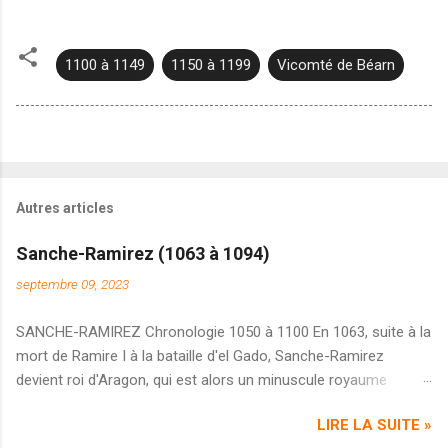
1100 à 1149
1150 à 1199
Vicomté de Béarn
Autres articles
Sanche-Ramirez (1063 à 1094)
septembre 09, 2023
SANCHE-RAMIREZ Chronologie 1050 à 1100 En 1063, suite à la
mort de Ramire I à la bataille d'el Gado, Sanche-Ramirez
devient roi d'Aragon, qui est alors un minuscule royaume
pyrénéen. Au cours de l'année, il approuve les décisions d'un
LIRE LA SUITE »
concile tenu à Jaca en vue de réorganiser son diocèse. Peu