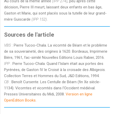
Au cours de la même année
(IPP 274)
, peu après cette
décision, Pierre III meurt, laissant deux enfants en bas âge,
Gaston et Marie, qui sont placés sous la tutelle de leur grand-
mère Guiscarde
(IPP 152)
.
Sources de l'article
VBS
: Pierre Tucoo-Chala. La vicomté de Béarn et le problème
de sa souveraineté, des origines à 1620. Bordeaux, Imprimerie
Bière, 1961, fac-similé Nouvelles Editions Louis Rabier, 2016.
IPP
: Pierre Tucoo-Chala. Quand l'Islam était aux portes des
Pyrénées, de Gaston IV le Croisé à la croisade des Albigeois.
Collection Terres et Hommes du Sud, J&D Editions, 1994.
CB
: Benoît Cursente. Les Centulle de Béarn (fin Xe siècle-
1134). Vicomtes et vicomtés dans l'Occident médiéval.
Presses Universitaires du Midi, 2008.
Version en ligne
OpenEdition Books
.