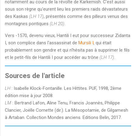
notamment au cours de la révolte de Karkemish. C'est aussi
sous son règne qu'eurent lieu les premiers raids dévastateurs
des Kaskas
(LH 17)
, présentés comme des pilleurs venus des
montagnes pontiques
(LH 20)
.
Vers -1570, devenu vieux, Hantili I eut pour successeur Zidanta
I, son complice dans l'assassinat de
Mursili I
, qui était
probablement son gendre et qui n'hésita pas à supprimer le fils
et le petit-fils de Hantili I pour accéder au trône
(LH 17)
.
Sources de l'article
LH
: Isabelle Klock-Fontanille. Les Hittites. PUF, 1998, 2ème
édition mise à jour 2008.
LM
: Bertrand Lafon, Aline Tenu, Francis Joannès, Philippe
Clancier, Joëlle Cornette (dir.). La Mésopotamie, de Gilgamesh
à Artaban. Collection Mondes anciens. Editions Belin, 2017.