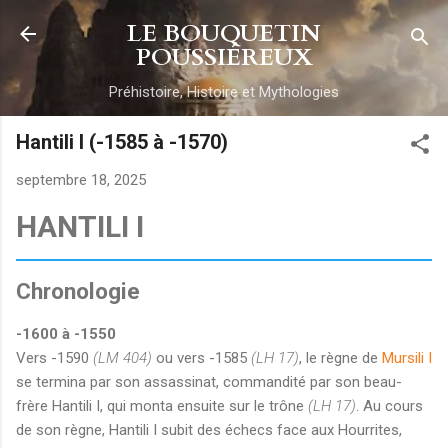
Accéder au contenu principal
LE BOUQUETIN
POUSSIÉREUX
Préhistoire, Histoire et Mythologies
Hantili I (-1585 à -1570)
septembre 18, 2025
HANTILI I
Chronologie
-1600 à -1550
Vers -1590
(LM 404)
ou vers -1585
(LH 17)
, le règne de
Mursili I
se termina par son assassinat, commandité par son beau-
frère Hantili I, qui monta ensuite sur le trône
(LH 17)
. Au cours
de son règne, Hantili I subit des échecs face aux Hourrites,