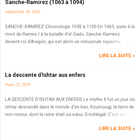
Sanche-Ramirez (1063 à 1094)
septembre 09, 2023
SANCHE-RAMIREZ Chronologie 1050 à 1100 En 1063, suite à la
mort de Ramire I à la bataille d'el Gado, Sanche-Ramirez
devient roi d'Aragon, qui est alors un minuscule royaume
pyrénéen. Au cours de l'année, il approuve les décisions d'un
LIRE LA SUITE »
concile tenu à Jaca en vue de réorganiser son diocèse. Peu
après, il restaure celui de Roda. Au cours de cette même
année, suite au décès de Ramire I , le pape Alexandre II décide
La descente d'Ishtar aux enfers
d'appeler des chevaliers à intervenir pour venger la mort du roi
mars 22, 2025
d'Aragon. Il invite ainsi les chevaliers d'Occident à voler au
secours de l'Aragon et accorde une indulgence plénière à ceux
LA DESCENTE D'ISHTAR AUX ENFERS Le mythe Il fut un jour où
qui participeront à l'expédition. Deux armées se forment pour
Ishtar descendit dans le monde d'en bas, Kournougi, la terre de
attaquer Barbastro. La première est catalane, sous la direction
non-retour, dont la reine était sa sœur, Ereshkigal. C'est ainsi
du comte Urgel qui bénéficie de l'apport de contingents venus
qu'Ishtar parvint à la première porte de Kournougi, un lieu
d'Italie. La seconde est rassemblée par Guillaume VIII, duc
LIRE LA SUITE »
ténébreux, lugubre et terriblement poussiéreux. Elle était
d'Aquitaine, qui reçoit en renfort des chevaliers normands,
déterminée à entrer et elle ordonna au portier de lui ouvrir, le
flamands, champenois, bourguignons, ...