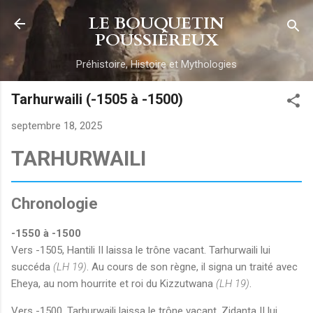
Accéder au contenu principal
LE BOUQUETIN
POUSSIÉREUX
Préhistoire, Histoire et Mythologies
Tarhurwaili (-1505 à -1500)
septembre 18, 2025
TARHURWAILI
Chronologie
-1550 à -1500
Vers -1505, Hantili II laissa le trône vacant. Tarhurwaili lui
succéda
(LH 19)
. Au cours de son règne, il signa un traité avec
Eheya, au nom hourrite et roi du Kizzutwana
(LH 19)
.
Vers -1500, Tarhurwaili laissa le trône vacant. Zidanta II lui